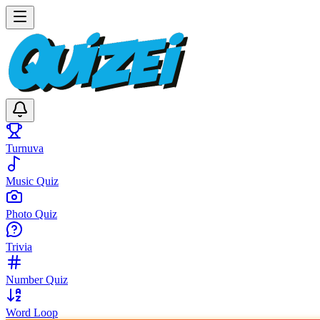
Turnuva
Music Quiz
Photo Quiz
Trivia
Number Quiz
Word Loop