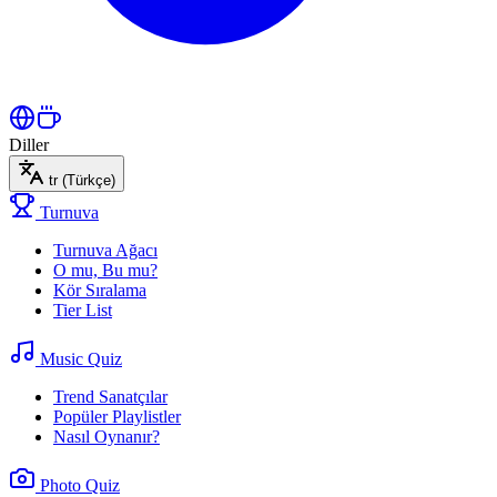
Diller
tr
(Türkçe)
Turnuva
Turnuva Ağacı
O mu, Bu mu?
Kör Sıralama
Tier List
Music Quiz
Trend Sanatçılar
Popüler Playlistler
Nasıl Oynanır?
Photo Quiz