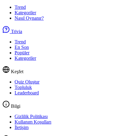
Trend
Kategoriler
Nasıl Oynanır?
Trivia
Trend
En Son
Popüler
Kategoriler
Keşfet
Quiz Oluştur
Topluluk
Leaderboard
Bilgi
Gizlilik Politikası
Kullanım Koşulları
İletişim