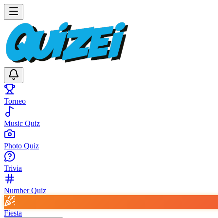
Torneo
Music Quiz
Photo Quiz
Trivia
Number Quiz
Fiesta