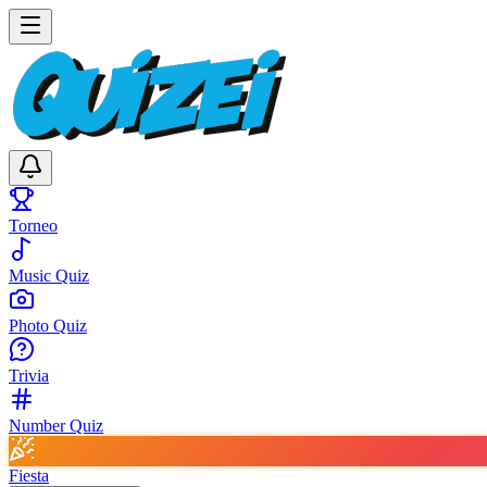
Torneo
Music Quiz
Photo Quiz
Trivia
Number Quiz
Fiesta