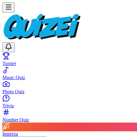
Turniej
Music Quiz
Photo Quiz
Trivia
Number Quiz
Impreza