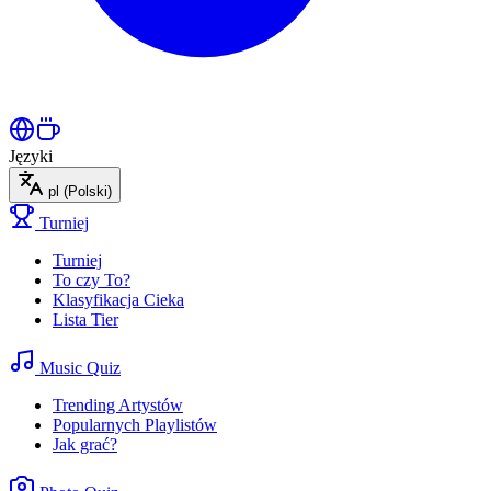
Języki
pl
(Polski)
Turniej
Turniej
To czy To?
Klasyfikacja Cieka
Lista Tier
Music Quiz
Trending Artystów
Popularnych Playlistów
Jak grać?