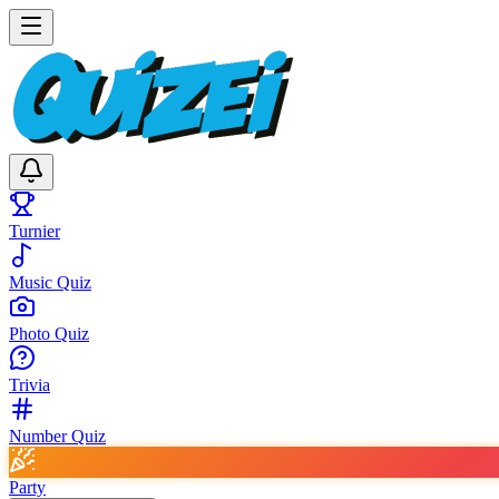
Turnier
Music Quiz
Photo Quiz
Trivia
Number Quiz
Party